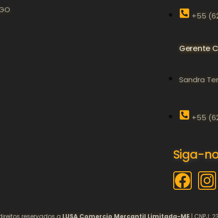
GO
+55 (6
Gerente C
Sandra Te
+55 (6
Siga-n
direitos reservados a
LUSA Comercio Mercantil Limitada-ME
|
CNPJ: 2