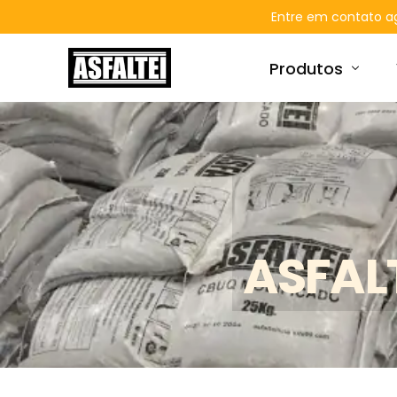
Entre em contato 
Produtos
Asfalto Frio – A
Emulsões Asfált
Impermeabiliza
ASFAL
Sinalização – 