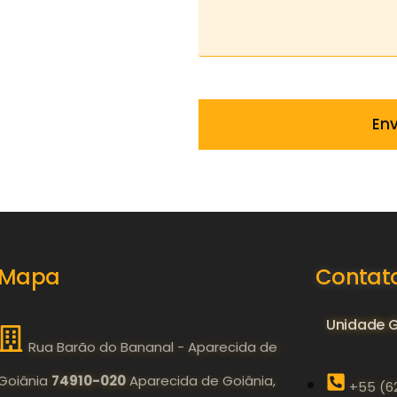
Mapa
Contat
Unidade G
Rua Barão do Bananal - Aparecida de
Goiânia
74910-020
Aparecida de Goiânia,
+55 (6