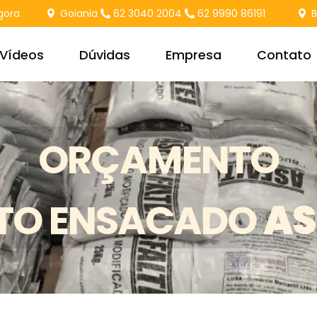
agora
Goiania
62 3040 2004
62 9990 86191
Br
Vídeos
Dúvidas
Empresa
Contato
sfaltei
Goiânia
ORÇAMENTO
icas – Ligantes
Brasília
ntes
Represen
TO ENSACADO
AS
Lombadas e Tachões