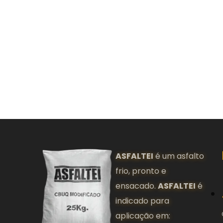
ASFALTEI
é um asfalto
frio, pronto e
ensacado.
ASFALTEI
é
indicado para
aplicação em: