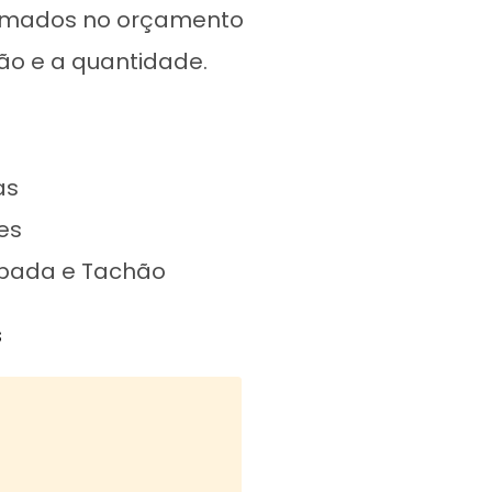
ormados no orçamento
ão e a quantidade.
as
es
mbada e Tachão
s