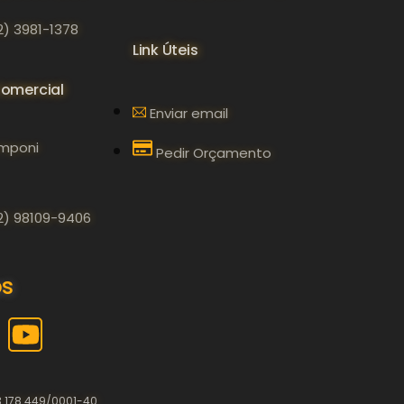
2) 3981-1378
Link Úteis
omercial
Enviar email
mponi
Pedir Orçamento
2) 98109-9406
os
3.178.449/0001-40