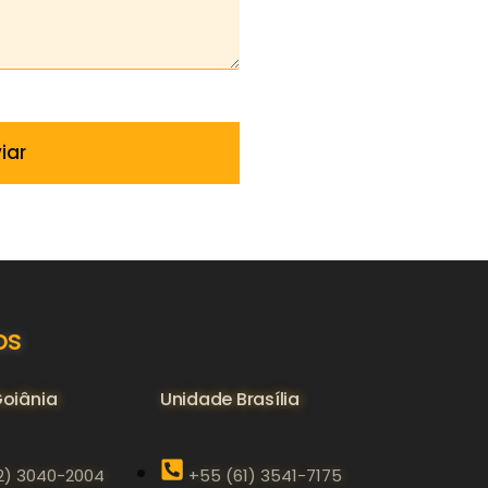
os
oiânia
Unidade Brasília
2) 3040-2004
+55 (61) 3541-7175