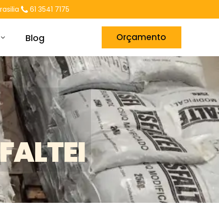
asilia
61 3541 7175
Orçamento
Blog
tantes
FALTEI