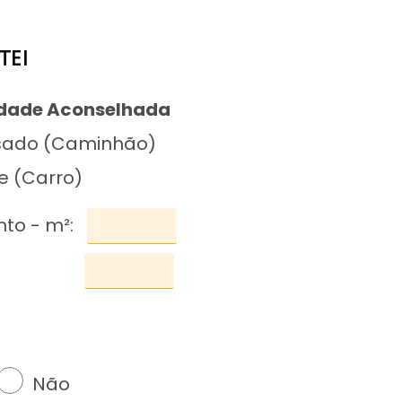
TEI
idade Aconselhada
esado (Caminhão)
e (Carro)
to - m²:
Não